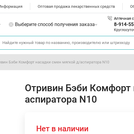
Информация
Оптовая продажа лекарственных средств
О
Аптечная с
Выберите способ получения заказа
8-914-55
Круглосуто
ивин Бэби Комфорт насадки смен мягкой д/аспиратора N10
Отривин Бэби Комфорт 
аспиратора N10
Нет в наличии