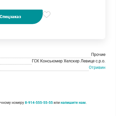
Спецзаказ
Прочие
ГСК Консьюмер Хелскер Левице с.р.о.
Отривин
точному номеру
8-914-555-55-55
или
напишите нам
.