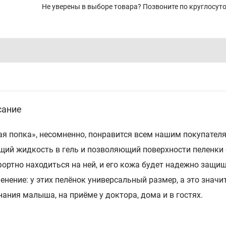
Не уверены в выборе товара? Позвоните по круглосу
сание
ая поп­ка», несо­мнен­но, по­нра­вит­ся всем на­шим по­ку­па­те­л
щий жид­кость в гель и поз­во­ля­ю­щий по­верх­но­сти пе­лен­ки о
орт­но на­хо­дить­ся на ней, и его ко­жа бу­дет на­деж­но за­щи­ще
е­не­ние: у этих пе­лё­нок уни­вер­саль­ный раз­мер, а это зна­чит
­на­ния ма­лы­ша, на при­ё­ме у док­то­ра, до­ма и в го­стях.