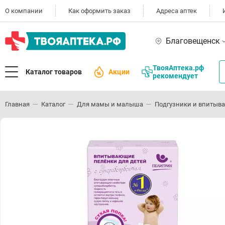
О компании
Как оформить заказ
Адреса аптек
Благовещенск
ТвояАптека.рф
Каталог товаров
Акции
рекомендует
Главная
Каталог
Для мамы и малыша
Подгузники и впитыв