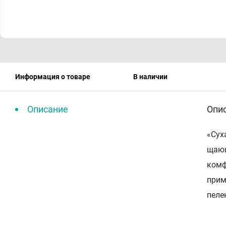
Информация о товаре
В наличии
Описание
Опи
«Су­х
ща­ю­
ком­ф
при­м
пе­ле