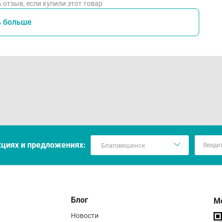
 отзыв, если купили этот товар
ь больше
кцияx и предложениях:
Блог
М
Новости