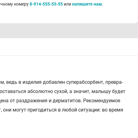
точному номеру
8-914-555-55-55
или
напишите нам
.
ям, ведь в из­де­лия до­бав­лен су­пераб­сор­бент, пре­вра­
ста­вать­ся аб­со­лют­но су­хой, а зна­чит, ма­лы­шу бу­дет
­на от раз­дра­же­ния и дер­ма­ти­тов. Ре­ко­мен­ду­е­мое
, они мо­гут при­го­дить­ся в лю­бой си­ту­а­ции: во вре­мя