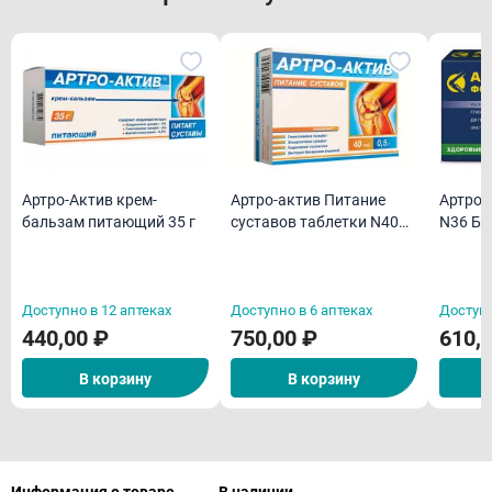
Артро-Актив крем-
Артро-актив Питание
Артроцин форте к
бальзам питающий 35 г
суставов таблетки N40
N36 Б
БАД
Доступно в 12 аптеках
Доступно в 6 аптеках
Доступн
440,00 ₽
750,00 ₽
610,
В корзину
В корзину