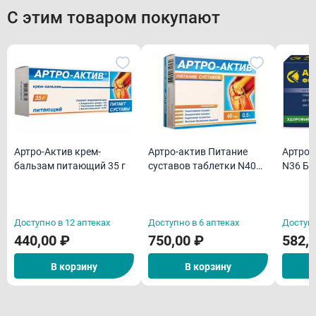
С этим товаром покупают
Артро-Актив крем-
Артро-актив Питание
Артроцин форте к
бальзам питающий 35 г
суставов таблетки N40
N36 Б
БАД
Доступно в 12 аптеках
Доступно в 6 аптеках
Доступн
440,00 ₽
750,00 ₽
582,
В корзину
В корзину