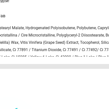
одой!
тав
stearyl Malate, Hydrogenated Polyisobutene, Polybutene, Caprylic
cristallina / Cire Microcristalline, Polyglyceryl-2 Diisostearate,
elilla) Wax, Vitis Vinifera (Grape Seed) Extract, Tocopherol, Sil
ilicate, Ci 77891 / Titanium Dioxide, Ci 77491 / Ci 77492/ Ci 7
 Lake, Ci 15985 / Yellow 6 Lake, Ci 42090 / Blue 1 Lake / Blue 1
2 Lake.