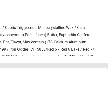
/ Capric Triglyceride, Microcrystalline Wax / Cera
 Butyrospermum Parkii (shea) Butter, Euphorbia Cerifera
ica, Bht, Flavor, May contain (+7-) Calcium Aluminum
7499 / Iron Oxides, Ci 15850/Red 6 / Red 6 Lake / Red 7/
, Ci 19140 / Yellow 5 / Yellow 5 Lake, Ci 45380 / Red 21 /