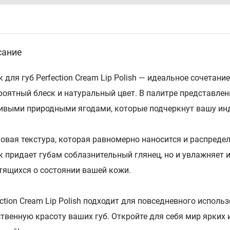
сание
к для губ Perfection Cream Lip Polish — идеальное сочета
роятный блеск и натуральный цвет. В палитре представле
ивыми природными ягодами, которые подчеркнут вашу инд
овая текстура, которая равномерно наносится и распредел
к придает губам соблазнительный глянец, но и увлажняет
тящихся о состоянии вашей кожи.
ection Cream Lip Polish подходит для повседневного испол
ственную красоту ваших губ. Откройте для себя мир ярких