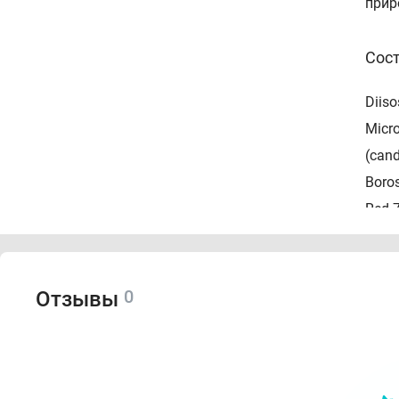
прир
Сос
Diiso
Micro
(cand
Boros
Red 7
Red 2
0
Отзывы