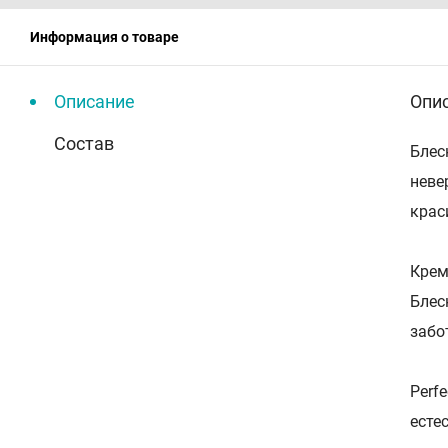
Информация о товаре
Описание
Опи
Состав
Блес
неве
крас
Крем
Блес
забо
Perf
есте