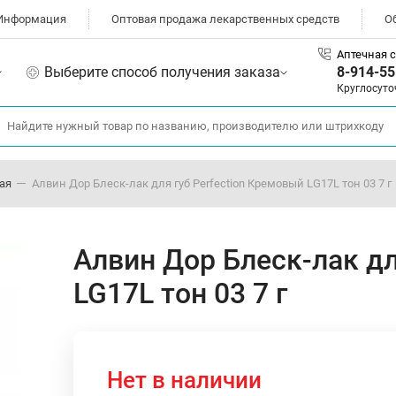
Информация
Оптовая продажа лекарственных средств
О
Аптечная с
Выберите способ получения заказа
8-914-55
Круглосуто
ая
Алвин Дор Блеск-лак для губ Perfection Кремовый LG17L тон 03 7 г
Алвин Дор Блеск-лак дл
LG17L тон 03 7 г
Нет в наличии