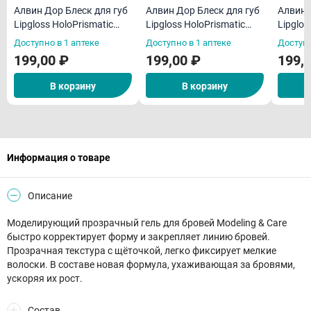
Алвин Дор Блеск для губ
Алвин Дор Блеск для губ
Алвин 
Lipgloss HoloPrismatic
Lipgloss HoloPrismatic
Lipglos
LG15 тон 02 5,6 г
LG15 тон 04 5,6 г
LG15 то
Доступно в 1 аптеке
Доступно в 1 аптеке
Доступн
199,00 ₽
199,00 ₽
199,
В корзину
В корзину
Информация о товаре
Описание
Моделирующий прозрачный гель для бровей Modeling & Care
быстро корректирует форму и закрепляет линию бровей.
Прозрачная текстура с щёточкой, легко фиксирует мелкие
волоски. В составе новая формула, ухаживающая за бровями,
ускоряя их рост.
Состав