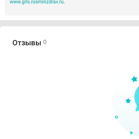
www.grls.rosminzdrav.ru
.
0
Отзывы