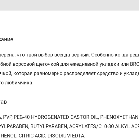
сание
верена, что твой выбор всегда верный. Особенно когда р
обной ворсовой щеточкой для ежедневной укладки или BR
чкой, которая равномерно распределяет средство и уклад
го любимчика.
тав
, PVP, PEG-40 HYDROGENATED CASTOR OIL, PHENOXYETHA
YLPARABEN, BUTYLPARABEN, ACRYLATES/C10-30 ALKYL AC
HENOL, CITRIC ACID, DISODIUM EDTA.