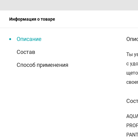
Информация о товаре
Описание
Опи
Состав
Ты у
с уд
Способ применения
щето
свое
Сос
AQUA
PROP
PANT