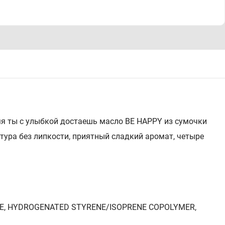
емя ты с улыбкой достаешь масло BE HAPPY из сумочки
стура без липкости, приятный сладкий аромат, четыре
NE, HYDROGENATED STYRENE/ISOPRENE COPOLYMER,