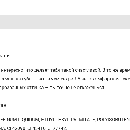
сание
 интересно: что делает тебя такой счастливой. В то же вр
носишь на губы — вот в чем секрет! У него комфортная тек
прозрачных оттенка — ты точно не откажешься.
тав
FFINUM LIQUIDUM, ETHYLHEXYL PALMITATE, POLYISOBUTE
, CI 42090, CI 45410, CI 77742.