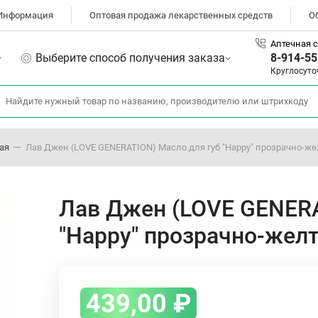
Информация
Оптовая продажа лекарственных средств
О
Аптечная с
Выберите способ получения заказа
8-914-55
Круглосуто
ая
Лав Джен (LOVE GENERATION) Масло для губ "Happy" прозрачно-же
Лав Джен (LOVE GENERA
"Happy" прозрачно-жел
439,00
₽