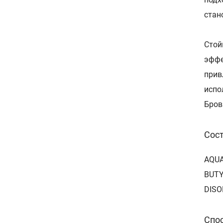
стан
Стой
эффе
прив
испо
Бров
Сос
AQUA
BUTY
DISOD
Спо