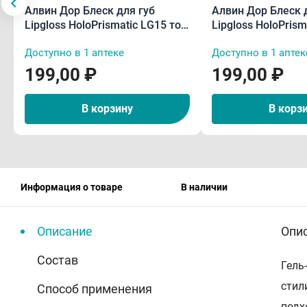
Алвин Дор Блеск для губ
Алвин Дор Блеск 
Lipgloss HoloPrismatic LG15 тон
Lipgloss HoloPrism
02 5,6 г
04 5,6 г
Доступно в 1 аптеке
Доступно в 1 аптек
199,00 ₽
199,00 ₽
В корзину
В корз
Информация о товаре
В наличии
Описание
Опи
Состав
Гель
стил
Способ применения
подх