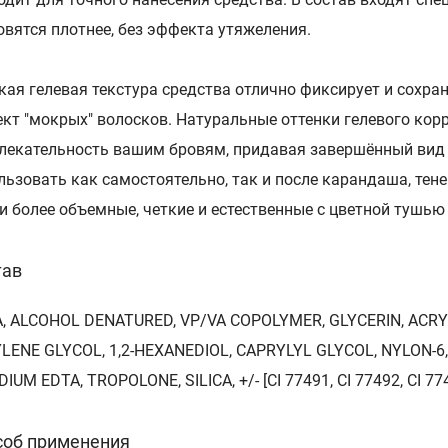
овятся плотнее, без эффекта утяжеления.
кая гелевая текстура средства отлично фиксирует и сохран
кт "мокрых" волосков. Натуральные оттенки гелевого кор
лекательность вашим бровям, придавая завершённый вид 
льзовать как самостоятельно, так и после карандаша, тен
и более объемные, четкие и естественные с цветной тушью
тав
, ALCOHOL DENATURED, VP/VA COPOLYMER, GLYCERIN, ACR
LENE GLYCOL, 1,2-HEXANEDIOL, CAPRYLYL GLYCOL, NYLON-6
IUM EDTA, TROPOLONE, SILICA, +/- [CI 77491, CI 77492, CI 774
соб применения