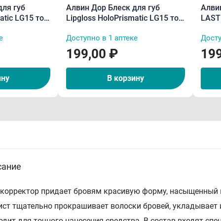
для губ
Алвин Дор Блеск для губ
Алви
atic LG15 тон
Lipgloss HoloPrismatic LG15 тон
LAST
06 5,6 г
водос
е
Доступно в 1 аптеке
Досту
199,00 ₽
199
ину
В корзину
сание
-корректор придает бровям красивую форму, насыщенный 
ист тщательно прокрашивает волоски бровей, укладывает 
одит для точного нанесения средства. В состав входят с