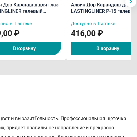
н Дор Карандаш для глаз
Алвин Дор Карандаш для гу
INGLINER гелевый
LASTINGLINER P-15 гелевы
тойкий P-14 синий тон 04
водостойкий каппучино тон
пно в 1 аптеке
Доступно в 1 аптеке
0,29 г
,00 ₽
416,00 ₽
В корзину
В корзину
цвет и выразитГельность. Профессиональная щеточка-
их, придает правильное направление и прекрасно
пециальные микроволокна, благодяря которым волоски