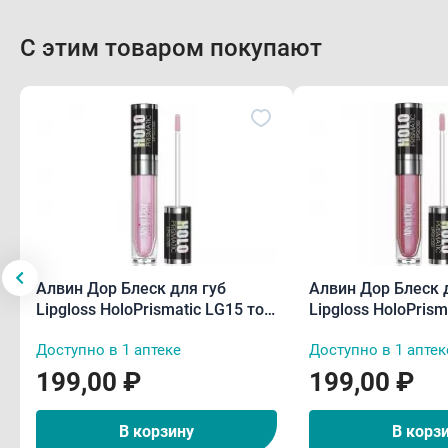
С этим товаром покупают
Алвин Дор Блеск для губ
Алвин Дор Блеск 
Lipgloss HoloPrismatic LG15 тон
Lipgloss HoloPrism
02 5,6 г
04 5,6 г
Доступно в 1 аптеке
Доступно в 1 аптек
199,00 ₽
199,00 ₽
В корзину
В корз