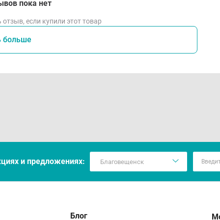
ывов пока нет
 отзыв, если купили этот товар
ь больше
кцияx и предложениях:
Блог
М