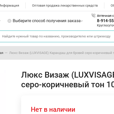
Информация
Оптовая продажа лекарственных средств
О
Аптечная с
Выберите способ получения заказа
8-914-55
Круглосуто
ая
Люкс Визаж (LUXVISAGE) Карандаш для бровей серо-коричневый то
Люкс Визаж (LUXVISAGE
серо-коричневый тон 10
Нет в наличии