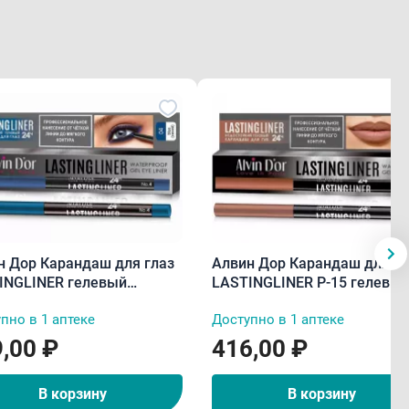
н Дор Карандаш для глаз
Алвин Дор Карандаш для гу
INGLINER гелевый
LASTINGLINER P-15 гелевы
тойкий P-14 синий тон 04
водостойкий каппучино тон
пно в 1 аптеке
Доступно в 1 аптеке
0,29 г
,00 ₽
416,00 ₽
В корзину
В корзину