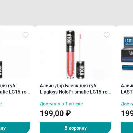
для губ
Алвин Дор Блеск для губ
Алви
atic LG15 тон
Lipgloss HoloPrismatic LG15 тон
LAST
06 5,6 г
водос
е
Доступно в 1 аптеке
Досту
199,00 ₽
199
ину
В корзину