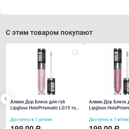
С этим товаром покупают
Алвин Дор Блеск для губ
Алвин Дор Блеск 
Lipgloss HoloPrismatic LG15 тон
Lipgloss HoloPrism
02 5,6 г
04 5,6 г
Доступно в 1 аптеке
Доступно в 1 аптек
199,00 ₽
199,00 ₽