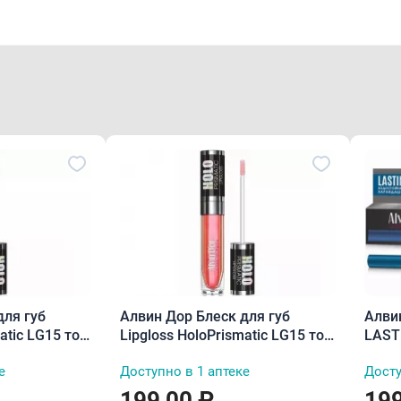
для губ
Алвин Дор Блеск для губ
Алви
atic LG15 тон
Lipgloss HoloPrismatic LG15 тон
LAST
06 5,6 г
водос
е
Доступно в 1 аптеке
Досту
199,00 ₽
199