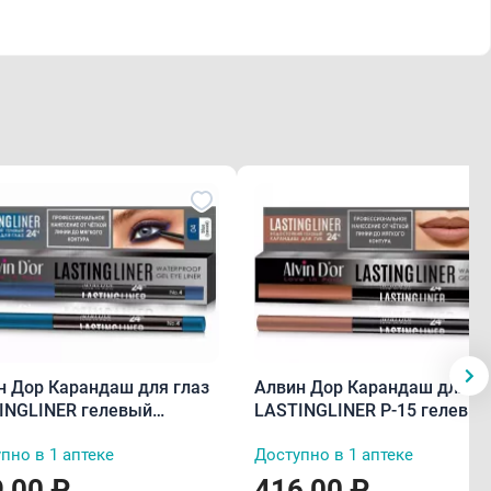
н Дор Карандаш для глаз
Алвин Дор Карандаш для гу
INGLINER гелевый
LASTINGLINER P-15 гелевы
тойкий P-14 синий тон 04
водостойкий каппучино тон
пно в 1 аптеке
Доступно в 1 аптеке
0,29 г
,00 ₽
416,00 ₽