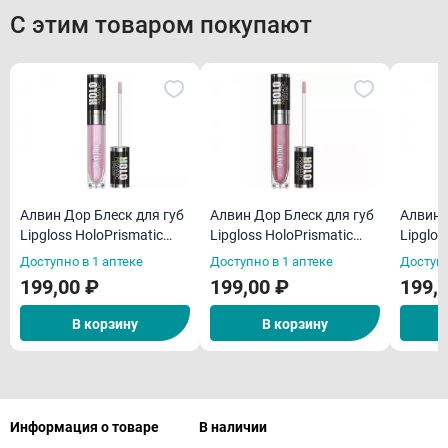
С этим товаром покупают
Алвин Дор Блеск для губ
Алвин Дор Блеск для губ
Алвин 
Lipgloss HoloPrismatic
Lipgloss HoloPrismatic
Lipglos
LG15 тон 02 5,6 г
LG15 тон 04 5,6 г
LG15 то
Доступно в 1 аптеке
Доступно в 1 аптеке
Доступн
199,00 ₽
199,00 ₽
199,
В корзину
В корзину
Информация о товаре
В наличии