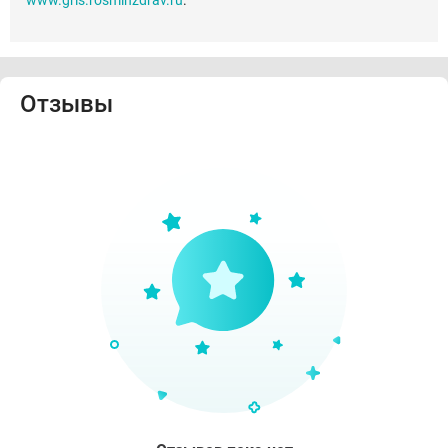
www.grls.rosminzdrav.ru
.
Отзывы