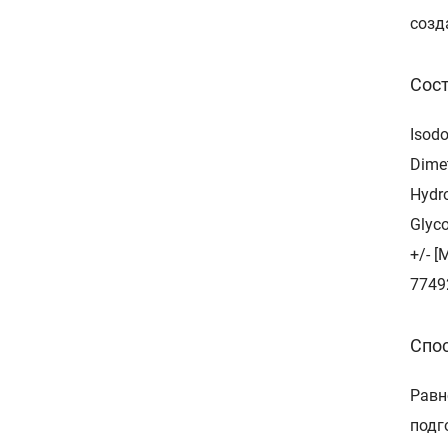
созд
Сос
Isodo
Dimet
Hydro
Glyco
+/- [
77492
Спо
Равн
подг