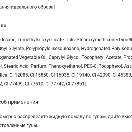
ания идеального образа!
тав
decane, Trimethylsiloxysilicate, Talс, Stearoxymethicone/Dimeth
hyl Silylate, Polypropylsilsesquioxane, Hydrogenated Polyisobut
genated Vegetable Oil, Caprylyl Glycol, Tocopheryl Acetate, Pro
l, Stearic Acid, Pаrfum, Phenoxyethanol, PEG-8, Tocopherol, Asco
Mica, CI 12085, CI 15850, CI 16035, CI 19140, CI 42090, CI 45380
, CI 77499, CI 77510, CI 77742, CI 77891].
соб применения
омерно распределите жидкую помаду по губам, дайте высо
отовленные губы.