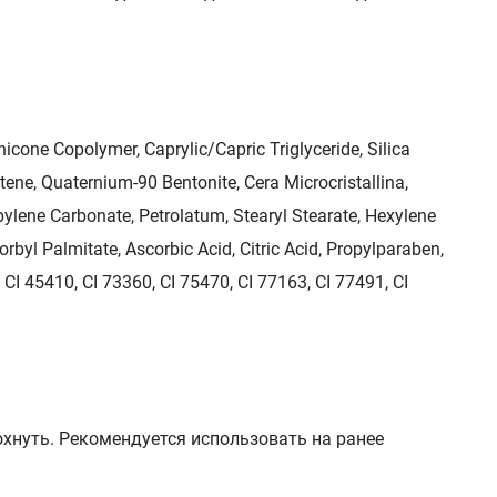
icone Copolymer, Caprylic/Capric Triglyсeride, Silica
ene, Quaternium-90 Bentonite, Cera Microcristallina,
pylene Carbonate, Petrolatum, Stearyl Stearate, Hexylene
rbyl Palmitate, Ascorbiс Acid, Citric Acid, Propylparaben,
, CI 45410, CI 73360, CI 75470, CI 77163, CI 77491, CI
хнуть. Рекомендуется использовать на ранее