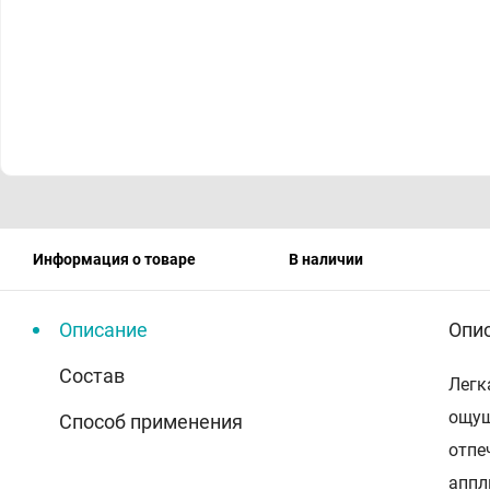
Информация о товаре
В наличии
Описание
Опи
Состав
Легк
ощущ
Способ применения
отпе
аппл