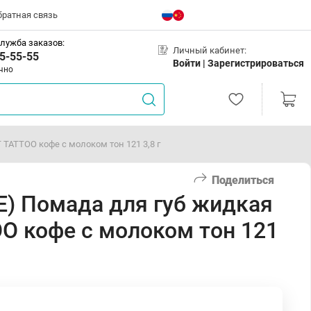
братная связь
лужба заказов:
Личный кабинет:
5-55-55
Войти |
Зарегистрироваться
чно
TATTOO кофе с молоком тон 121 3,8 г
Поделиться
) Помада для губ жидкая
O кофе с молоком тон 121