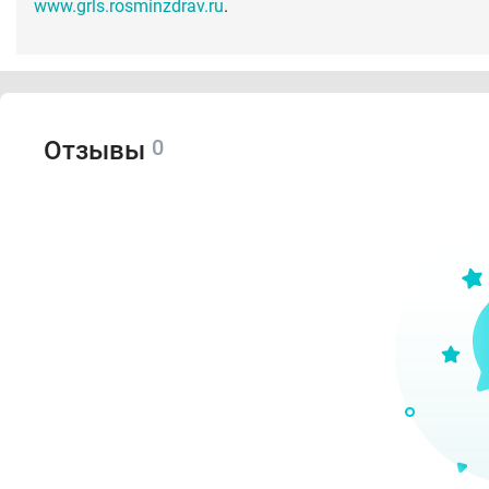
www.grls.rosminzdrav.ru
.
0
Отзывы