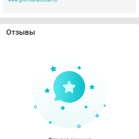
www.grls.rosminzdrav.ru
.
Отзывы