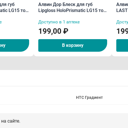
для губ
Алвин Дор Блеск для губ
Алви
atic LG15 тон
Lipgloss HoloPrismatic LG15 тон
LAST
06 5,6 г
водос
е
Доступно в 1 аптеке
Досту
199,00 ₽
199
ину
В корзину
НТС Градиент
на сайте.