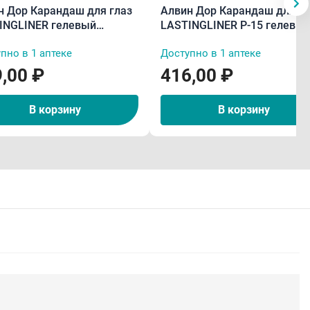
н Дор Карандаш для глаз
Алвин Дор Карандаш для гу
INGLINER гелевый
LASTINGLINER P-15 гелевы
тойкий P-14 синий тон 04
водостойкий каппучино тон
пно в 1 аптеке
Доступно в 1 аптеке
0,29 г
,00 ₽
416,00 ₽
В корзину
В корзину