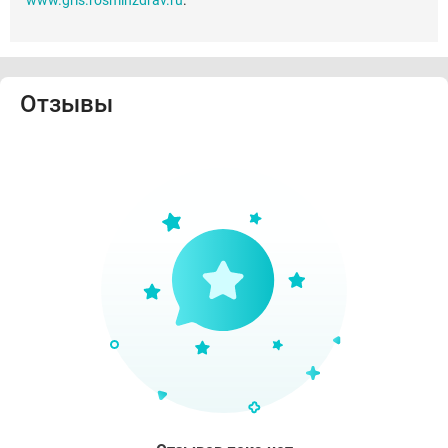
www.grls.rosminzdrav.ru
.
Отзывы