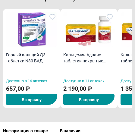
Горный кальций Д3
Кальцемин Адванс
Кальце
таблетки N80 БАД
таблетки покрытые
таблет
пленочной оболочкой
пленоч
N60
N30
Доступно в 16 аптеках
Доступно в 11 аптеках
Доступн
657,00 ₽
2 190,00 ₽
1 350
В корзину
В корзину
Информация о товаре
В наличии