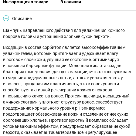
Информация о товаре
В наличии
Описание
Шампунь направленного действия для увлажнения кожного
покрова головы и устранения хлопьев сухой перхоти.
Входящий в состав сорбитол является высокоэффективным
увлажнителем, который притягивает и удерживает влагу
в роговом слое кожи, улучшая ее состояние, оптимизируя
и повышая барьерные функции. Молочная кислота создает
благоприятные условия для десквамации, мягко отшелушивает
отмершие эпидермальные клетки, а также увлажняет кожу
и волосы, придавая им эластичность, что в совокупности
способствует активной регенерации кожного покрова
и повышению качества волос. Протеин пшеницы, насыщенный
аминокислотами, уплотняет структуру волос, способствует
поддержанию нормального уровня pН эпидермиса,
предотвращает обезвоживание кожи и отделение от нее сухих
ороговевших хлопьев. Противоперхотный комплекс обладает
успокаивающим эффектом, предупреждает образование сухой
перхоти, оказывает антибактериальное и регулирующее