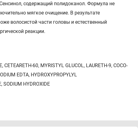
Сенсинол, содержащий полидоканол. Формула не
лючительно мягкое очищение. В результате
оже волосистой части головы и естественный
ргической реакции.
, CETEARETH-60, MYRISTYL GLUCOL, LAURETH-9, COCO-
DISODIUM EDTA, HYDROXYPROPYLYL
, SODIUM HYDROXIDE
йте. Повторно нанесите на волосы и оставьте на 2-3
асто, как это необходимо (минимум, 3 раза в