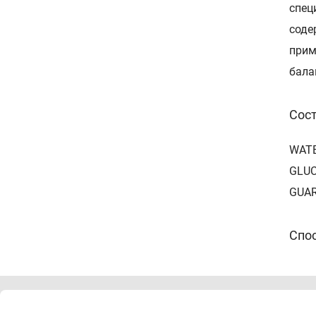
спец
соде
прим
бала
Сос
WATE
GLUC
GUAR
Спо
Нане
мину
неде