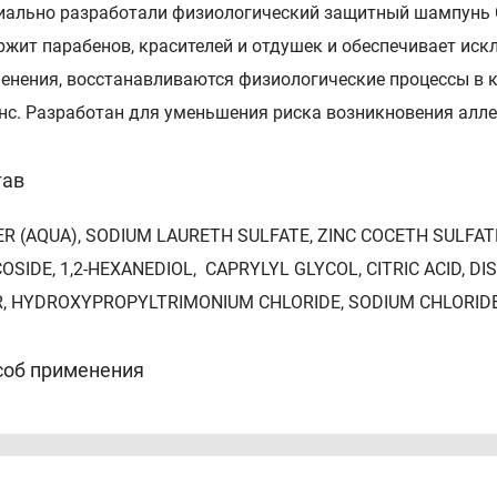
иально разработали физиологический защитный шампунь 
ржит парабенов, красителей и отдушек и обеспечивает иск
енения, восстанавливаются физиологические процессы в к
нс. Разработан для уменьшения риска возникновения алле
тав
R (AQUA), SODIUM LAURETH SULFATE, ZINC COCETH SULFATE
OSIDE, 1,2-HEXANEDIOL, CAPRYLYL GLYCOL, CITRIC ACID, 
, HYDROXYPROPYLTRIMONIUM CHLORIDE, SODIUM CHLORIDE
соб применения
сите на влажные волосы, мягко массируя голову, затем смо
ты. Тщательно промойте волосы. Можно использовать так ч
лю).