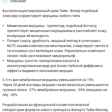
Описание
Высококонцентрированный крем Тайм - Филер подобный
эликсиру корректирует морщины любого типа.
Мимические морщины : трипептид, подобный ботоксу,
препятствует мышечным сокращениям и расслабляет кожу,
возвращая ей молодость.
Потеря тонуса, дряблость: мощный пептид в сочетании с
NCTF, нашим комплексом мезотерапии, стимулирует синтез 6-
ти основных составляющих кожи. Параллельно компонент
пилинг-лайк разглаживает микрорельеф.
Морщины сухости: гиалуроновая кислота в
инкапсулированном виде для более глубокой диффузии и
эффекта видимого заполнения морщин.
С 3-го дня межбровные морщины уменьшаются на 19%.
Через 28 дней все виды морщин также визуально уменьшаются:
гусиные лапки - 37%, межбровные морщины - 39%, морщины на
лбу - 30%
Разработанная во французской косметологической
лаборатории формула нового препарата Филорга Тайм-Филлер,