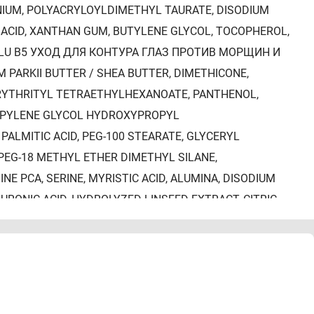
IUM, POLYACRYLOYLDIMETHYL TAURATE, DISODIUM
C ACID, XANTHAN GUM, BUTYLENE GLYCOL, TOCOPHEROL,
ALU B5 УХОД ДЛЯ КОНТУРА ГЛАЗ ПРОТИВ МОРЩИН И
PARKII BUTTER / SHEA BUTTER, DIMETHICONE,
ERYTHRITYL TETRAETHYLHEXANOATE, PANTHENOL,
ROPYLENE GLYCOL HYDROXYPROPYL
PALMITIC ACID, PEG-100 STEARATE, GLYCERYL
-PEG-18 METHYL ETHER DIMETHYL SILANE,
E PCA, SERINE, MYRISTIC ACID, ALUMINA, DISODIUM
URONIC ACID, HYDROLYZED LINSEED EXTRACT, CITRIC
ID, POLYSORBATE 80, ACRYLAMIDE/SODIUM
YL TETRA-DI-T-BUTYL HYDROXYHYDROCINNAMATE,
77942, CI 77499/ IRON OXIDES, CI 77891 / TITANIUM