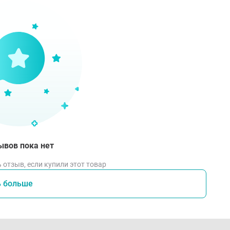
азания
ROCHE-POSAY HYALU B5 КОНЦЕНТРИРОВАННАЯ СЫВОРОТ
СА ЭЛАСТИЧНОСТИ КОЖИ Для всех типов кожи, антивозра
УРА ГЛАЗ ПРОТИВ МОРЩИН И СЛЕДОВ УСТАЛОСТИ. Увлажня
назначен для ежедневного антивозрастного ухода за зоной
ывов пока нет
 отзыв, если купили этот товар
ь больше