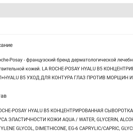
сание
oche-Posay - французский бренд дерматологической лечеб
твительной кожей. LA ROCHE-POSAY HYALU B5 КОНЦЕН
Л+HYALU B5 УХОД ДЛЯ КОНТУРА ГЛАЗ ПРОТИВ МОРЩИН И
тав
ROCHE-POSAY HYALU B5 КОНЦЕНТРИРОВАННАЯ СЫВОРОТ
СА ЭЛАСТИЧНОСТИ КОЖИ AQUA / WATER, GLYCERIN, ALCOH
YLENE GLYCOL, DIMETHICONE, EG-6 CAPRYLIC/CAPRIC, GLY