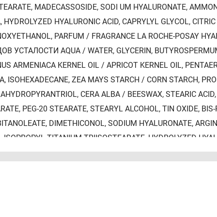
TEARATE, MADECASSOSIDE, SODI UM HYALURONATE, AMMON
, HYDROLYZED HYALURONIC ACID, CAPRYLYL GLYCOL, CITRI
OXYETHANOL, PARFUM / FRAGRANCE LA ROCHE-POSAY HY
ОВ УСТАЛОСТИ AQUA / WATER, GLYCERIN, BUTYROSPERMUM 
US ARMENIACA KERNEL OIL / APRICOT KERNEL OIL, PENTA
CA, ISOHEXADECANE, ZEA MAYS STARCH / CORN STARCH, P
AHYDROPYRANTRIOL, CERA ALBA / BEESWAX, STEARIC ACID, 
RATE, PEG-20 STEARATE, STEARYL ALCOHOL, TIN OXIDE, BIS
ITANOLEATE, DIMETHICONOL, SODIUM HYALURONATE, ARGININ
, ISOPROPYL TITANIUM TRIISOSTEARATE, HYDROLYZED HYAL
, ACETYL DIPEPTIDE-1 CETYL ESTER, TOLUENE SULFONIC AC
LOYLDIMETHYLTAURATE COPOLYMER, BHT, PENTAERYTHRIT
UM BENZOATE, PHENOXYETHANOL, BENZOIC ACID, CI 77491, CI 
IDE, MICA