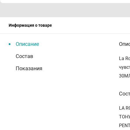
Информация о товаре
Описание
Опи
Состав
La R
чувс
Показания
30М
Сос
LA 
ТОНУ
PENT