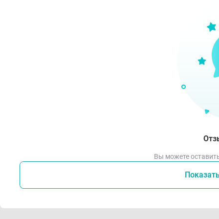
Пок
LA 
ТОНУ
КОНТ
пред
Отз
Вы можете оставить
Показат