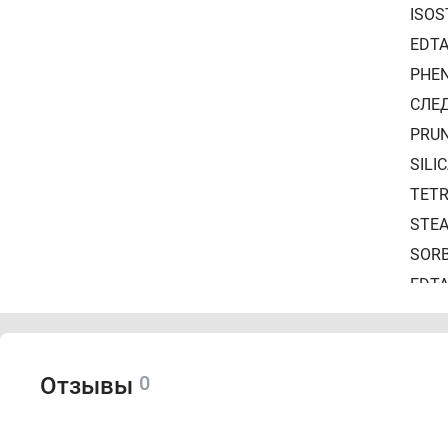
ISOS
EDTA
PHEN
СЛЕД
PRUN
SILI
TETR
STEA
SORB
EDTA
ACID
ACRY
SODI
0
Отзывы
DIOX