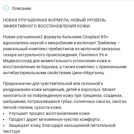
Описание
НОВАЯ УЛУЧШЕННАЯ ФОРМУЛА, НОВЫЙ УРОВЕНЬ
ЭФФЕКТИВНОГО ВОССТАНОВЛЕНИЯ КОЖИ.
Новая улучшенная2 формула бальзама Cicaplast B5+
вдохновлена наукой о микробиоме и включает Трибиому –
уникальный комплекс пребиотиков из молочной закваски,
сахара натурального происхождения, Пантенол 5% и
Мадекассосид для моментального успокоения кожи и
восстановления ее барьера, а также комплекс с признанными
антибактериальными свойствами Цинк+Марганец.
Предназначен для чувствительной или склонной к
раздражению кожи младенцев, детей и взрослых. Может
наноситься на поврежденную кожу при трещинах, ссадинах,
шелушении, потрескавшихся губах, солнечных ожогах, ожогах
легкой степени, сухости кожи.
Улучшает процесс восстановления кожи
Продукт дарит мгновенное чувство комфорта
Защищает кожу, благодаря насыщенной питательной
текстуре