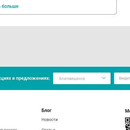
ь больше
кцияx и предложениях:
Блог
М
Новости
ия заказа
Статьи