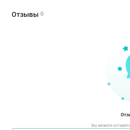
(Glyc
Prote
0
Отзывы
Simmo
Extra
Benzo
Polya
Спо
Нане
нане
Отз
Вы можете оставить