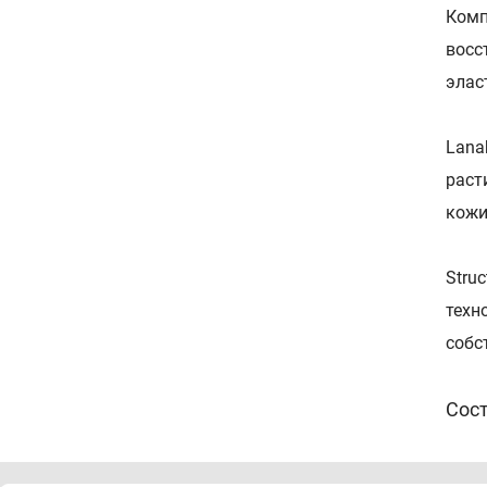
Комп
восс
элас
Lana
раст
кожи
Struc
техн
собс
Сос
Aqua,