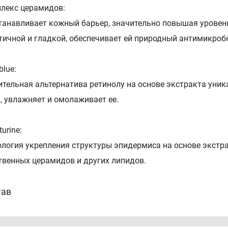
лекс церамидов:
танавливает кожный барьер, значительно повышая уровен
тичной и гладкой, обеспечивает ей природный антимикроб
blue:
ительная альтернатива ретинолу на основе экстракта уник
, увлажняет и омолаживает ее.
turine:
ология укрепления структуры эпидермиса на основе экстр
твенных церамидов и других липидов.
тав
 C12-20 Acid PEG-8 Ester, Ethylhexyl Stearate, Caprylic/Capri