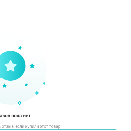
erin, Deoxyphytantriyl Palmitamide MEA, Hydrogenated Lecithin,
in), Isohexadecane, Persea Gratissima Oil, Vitis Vinifera Seed
ndsia Chinensis Seed Oil, Extract complex / комплекс экстра
ct, Hippophae Rhamnoides Fruit Extract, Amaranthus Cruentus S
ic Acid, Dehydroacetic Acid), Lanablue (Hydrogenated Starch 
crylate, EDTA, Parfum.
соб применения
сти небольшое количество сыворотки на чистую сухую ко
сите крем из той же серии.
ывов пока нет
 отзыв, если купили этот товар