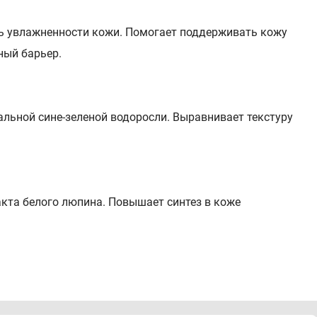
ь увлажненности кожи. Помогает поддерживать кожу
ный барьер.
альной сине-зеленой водоросли. Выравнивает текстуру
акта белого люпина. Повышает синтез в коже
c Triglyceride, Ceramide complex / Комплекс церамидов