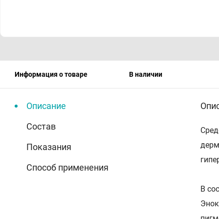
Информация о товаре
В наличии
Описание
Опи
Состав
Сред
дерм
Показания
гипе
Способ применения
В со
Энок
пигм