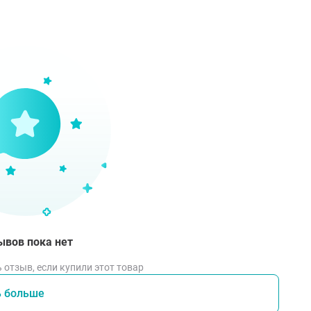
сить перед солнечной экспозицией, регулярно повторять а
гать области контура глаз. Даже при условии такой высо
ечными лучами.
ывов пока нет
 отзыв, если купили этот товар
ь больше