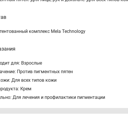
тав
тентованный комплекс Mela Technology
азания
одит для: Взрослые
ачение: Против пигментных пятен
кожи: Для всех типов кожи
продукта: Крем
льно: Для лечения и профилактики пигментации
лнительно: SPF
соб применения