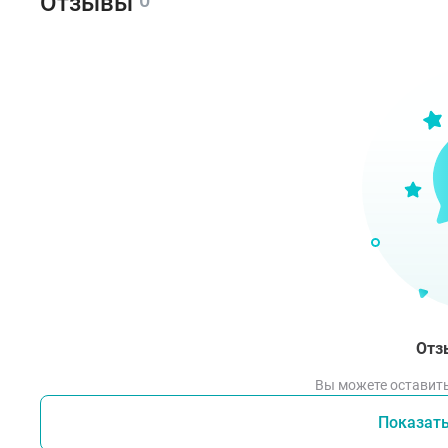
Отзывы
Нано
Избе
солн
Отз
Вы можете оставить
Показат