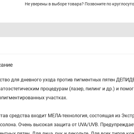
Не уверены в выборе товара? Позвоните по круглосу
сание
ство для дневного ухода против пигментных пятен ДЕПИД
атоэстетическим процедурам (лазер, пилинг и др.) и помо
рпигментированных участках.
став средства входит МЕЛА-технология, состоящая из Экс
солона. Очень высокая защита от UVA/UVB. Предупреждае
ентных пятен. Для лица, рук и декольте. Для всех типов к