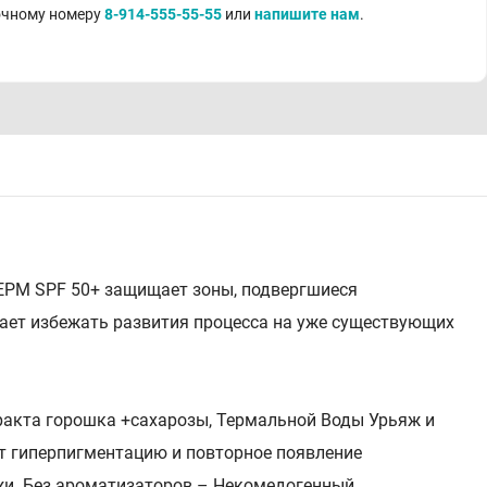
точному номеру
8-914-555-55-55
или
напишите нам
.
ЕРМ SPF 50+ защищает зоны, подвергшиеся
гает избежать развития процесса на уже существующих
тракта горошка +сахарозы, Термальной Воды Урьяж и
т гиперпигментацию и повторное появление
ожи. Без ароматизаторов – Некомедогенный.