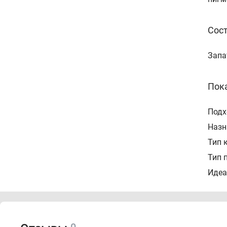
Сос
Запа
Пок
Подх
Назн
Тип 
Тип 
Идеа
Допо
Спо
0