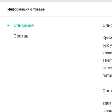
Информация о товаре
Описание
Опи
Состав
Крем
рук 
коже
Ther
агре
пита
Сос
aqua 
isono