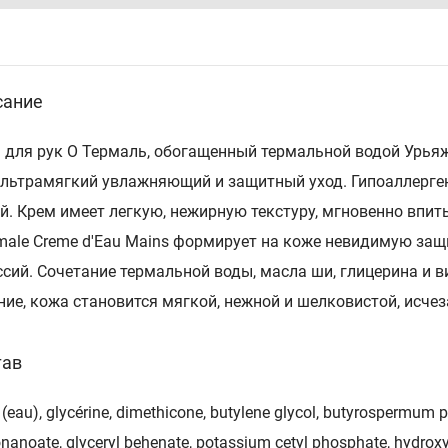
сание
 для рук О Термаль, обогащенный термальной водой Урьяж
ультрамягкий увлажняющий и защитный уход. Гипоаллерге
й. Крем имеет легкую, нежирную текстуру, мгновенно впиты
male Creme d'Eau Mains формирует на коже невидимую за
ссий. Сочетание термальной воды, масла ши, глицерина и 
ние, кожа становится мягкой, нежной и шелковистой, исче
тав
(eau), glycérine, dimethicone, butylene glycol, butyrospermum par
nanoate, glyceryl behenate, potassium cetyl phosphate, hydrox