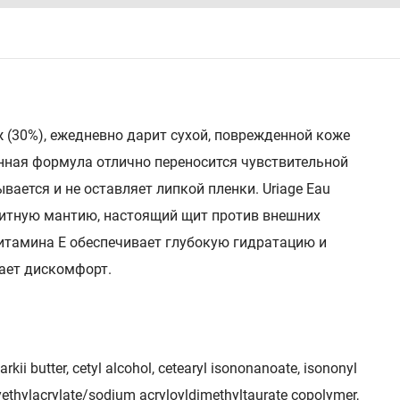
 (30%), ежедневно дарит сухой, поврежденной коже
нная формула отлично переносится чувствительной
вается и не оставляет липкой пленки. Uriage Eau
щитную мантию, настоящий щит против внешних
витамина Е обеспечивает глубокую гидратацию и
зает дискомфорт.
kii butter, cetyl alcohol, cetearyl isononanoate, isononyl
yethylacrylate/sodium acryloyldimethyltaurate copolymer,