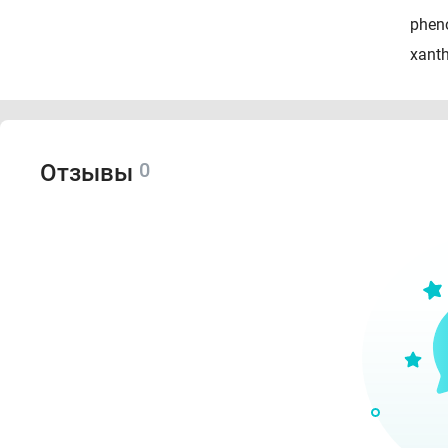
pheno
xanth
0
Отзывы