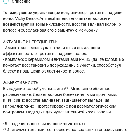
Описание
Тонизирующий укрепляющий кондиционер против выпадения
волос Vichy Dercos Aminexil интенсивно питает волосы и
воздействует на зоны их ломкости, восстанавливая волокно
волоса и обволакивая его в защитную мембрану.
АКТИВНЫЕ ИНГРЕДИЕНТЫ:
- Аминексил – молекула с клинически доказанной
эффективностью против выпадения волос.
- Комплекс с керамидом и витаминами РР, В5 (пантенолом), В6
помогает восстановить поврежденные участки, способствуя
блеску и повышению эластичности волос.
ЭФФЕКТИВНОСТЬ:
Выпадение волос* уменьшается**. Мгновенно облегчает
расчесывание. Делает волосы более сильными прочными,
интенсивно восстанавливает, защищает от выпадения.
Гипоаллергенно. Протестировано под дерматологическим
контролем. Подходит для чувствительной кожи головы.
*Выпадение волос, вызванное ломкостью.
**Инструментальный тест после использования тонизирующего