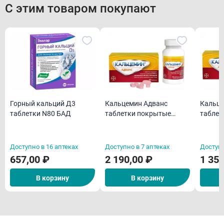
С этим товаром покупают
Горный кальций Д3
Кальцемин Адванс
Кальце
таблетки N80 БАД
таблетки покрытые
таблет
пленочной оболочкой
пленоч
N60
N30
Доступно в 16 аптеках
Доступно в 7 аптеках
Доступн
657,00 ₽
2 190,00 ₽
1 350
В корзину
В корзину