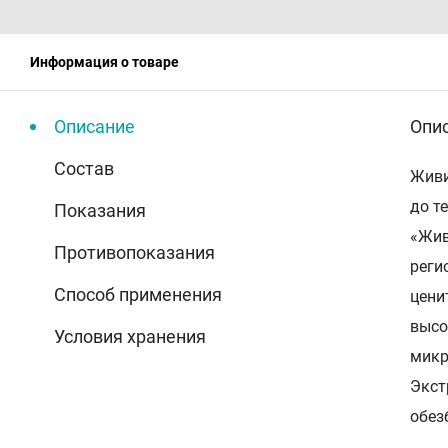
Информация о товаре
Описание
Опи
Состав
Живи
до т
Показания
«Жив
Противопоказания
реги
Способ применения
цени
высо
Условия хранения
микр
Экст
обез