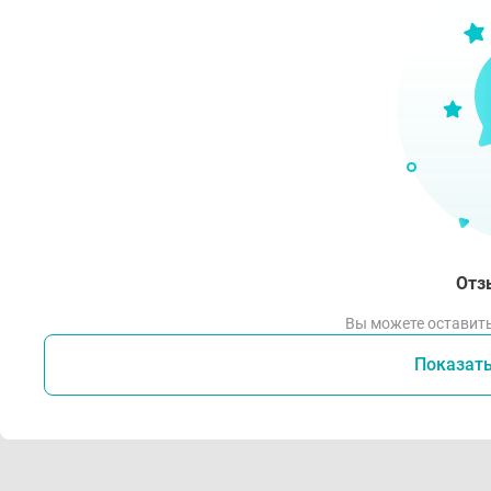
Пр
Ук
Во
П
У
Сн
Про
Отз
Инди
Вы можете оставить
Спо
Показат
Пере
прог