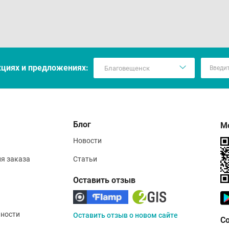
вия хранения
ература хранения от 2℃ до 25℃
кцияx и предложениях:
Блог
М
Новости
ия заказа
Статьи
Оставить отзыв
ности
Оставить отзыв о новом сайте
С