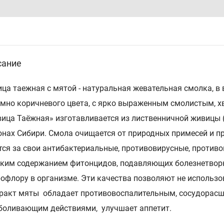
сание
ца таежная с мятой - натуральная жевательная смолка, в 
емно коричневого цвета, с ярко выраженным смолистым, 
ица Таёжная» изготавливается из лиственничной живицы 
онах Сибири. Смола очищается от природных примесей и п
тся за свои антибактериальные, противовирусные, против
ким содержанием фитонцидов, подавляющих болезнетво
офлору в организме. Эти качества позволяют не использо
ракт мяты обладает противовоспалительным, сосудорас
боливающим действиями, улучшает аппетит.