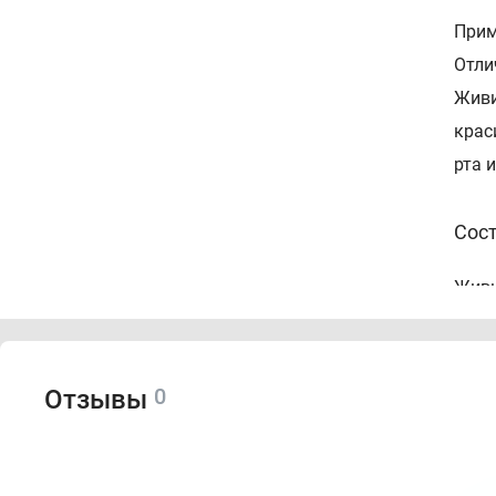
Прим
Отли
Живи
крас
рта 
Сос
Живи
Пок
0
Отзывы
Ка
У
Ес