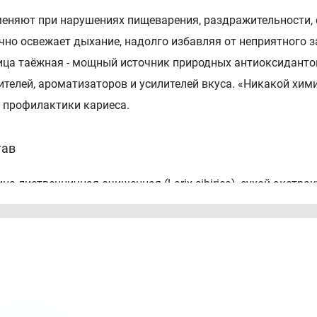
еняют при нарушениях пищеварения, раздражительности, с
чно освежает дыхание, надолго избавляя от неприятного з
ца таёжная - мощный источник природных антиоксидантов
ителей, ароматизаторов и усилителей вкуса. «Никакой хими
и профилактики кариеса.
тав
ца лиственничная очищенная (Larix sibirica), сухой экстра
азания
чественное очищение полости рта.
ничтожение вредных микроорганизмов.
тественная свежесть дыхания