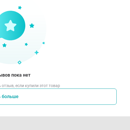
офилактика заболеваний полости рта, глотки и гортани.
репление десен и жевательных мышц.
сстановление обменных и регенерационных процессов
овышение физической и умственной работоспособности
крепление иммунной системы
ижение тяги к курению
тивопоказания
ывов пока нет
видуальная непереносимость компонентов продукта, ост
 отзыв, если купили этот товар
соб применения
ь больше
д употреблением продукт разогреть во рту в течение 5-10 
латывая, в течение 5-10 минут.