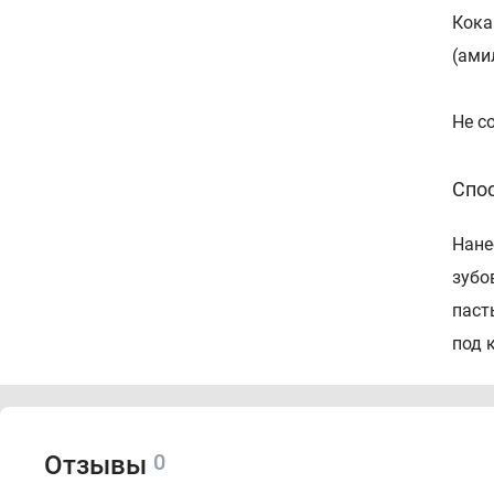
Кока
(ами
Не с
Спо
Нане
зубо
паст
под 
0
Отзывы