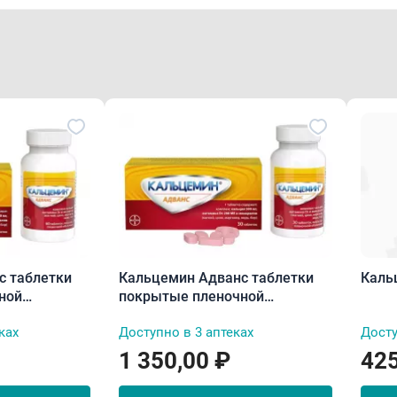
с таблетки
Кальцемин Адванс таблетки
Каль
ной
покрытые пленочной
оболочкой N30
ках
Доступно в 3 аптеках
Досту
1 350,00 ₽
425