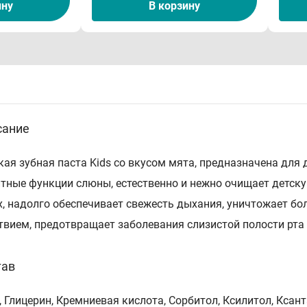
ину
В корзину
сание
кая зубная паста Kids со вкусом мята, предназначена для 
тные функции слюны, естественно и нежно очищает детску
х, надолго обеспечивает свежесть дыхания, уничтожает б
твием, предотвращает заболевания слизистой полости рта 
тав
, Глицерин, Кремниевая кислота, Сорбитол, Ксилитол, Кса