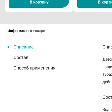
В корзину
В корз
Информация о товаре
Описание
Опи
Состав
Детс
защи
Способ применения
зуба
дейс
Сос
Вода