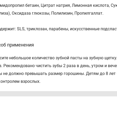
мидопропил бетаин, Цитрат натрия, Лимонная кислота, Су
лиза), Оксидаза глюкозы, Полилизин, Пропилгаллат.
одержит: SLS, триклозан, парабены, искусственные подсласт
соб применения
сите небольшое количество зубной пасты на зубную щетку
в. Рекомендовано чистить зубы 2 раза в день, утром и веч
ы не должно превышать размер горошины. Детям до 8 лет ч
контролем взрослых.