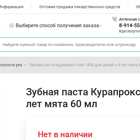
Информация
Оптовая продажа лекарственных средств
О
Аптечная с
Выберите способ получения заказа
8-914-55
Круглосуто
полости рта
Зубная паста Курапрокс Kids 1450 для детей с 6 лет мята 
Зубная паста Курапрокс 
лет мята 60 мл
Нет в наличии