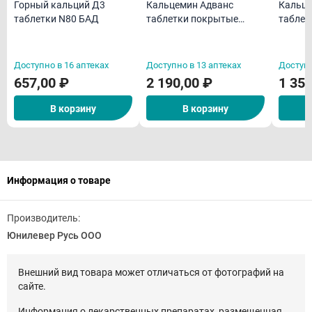
Горный кальций Д3
Кальцемин Адванс
Кальце
таблетки N80 БАД
таблетки покрытые
таблет
пленочной оболочкой
пленоч
N60
N30
Доступно в 16 аптеках
Доступно в 13 аптеках
Доступн
657,00 ₽
2 190,00 ₽
1 350
В корзину
В корзину
Информация о товаре
Производитель:
Юнилевер Русь ООО
Внешний вид товара может отличаться от фотографий на
сайте.
Информация о лекарственных препаратах, размещенная