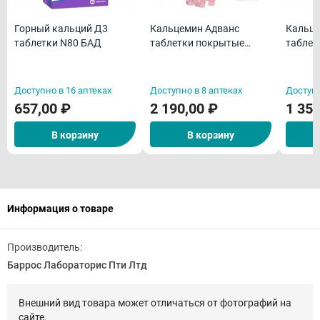
Горный кальций Д3
Кальцемин Адванс
Кальце
таблетки N80 БАД
таблетки покрытые
таблет
пленочной оболочкой
пленоч
N60
N30
Доступно в 16 аптеках
Доступно в 8 аптеках
Доступн
657,00 ₽
2 190,00 ₽
1 350
В корзину
В корзину
Информация о товаре
Производитель:
Баррос Лабораторис Пти Лтд
Внешний вид товара может отличаться от фотографий на
сайте.