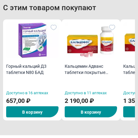
С этим товаром покупают
Горный кальций Д3
Кальцемин Адванс
Кальце
таблетки N80 БАД
таблетки покрытые
таблет
пленочной оболочкой
пленоч
N60
N30
Доступно в 16 аптеках
Доступно в 11 аптеках
Доступн
657,00 ₽
2 190,00 ₽
1 350
В корзину
В корзину