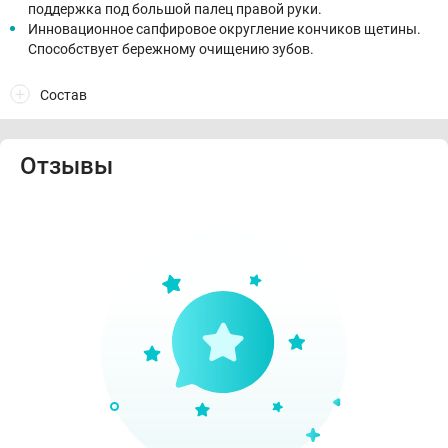
поддержка под большой палец правой руки.
Ин­но­ваци­он­ное сап­фи­ровое ок­ругле­ние кон­чи­ков ще­тины.
Способствует бережному очищению зубов.
Состав
Отзывы