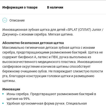
Информация о товаре
В наличии
Описание
Инновационная зубная щетка для детей «SPLAT (СПЛАТ) Junior /
Джуниор» с ионами серебра. Мягкая щетина.
Абсолютно безопасная детская щетка
Максимально гигиеничная детская зубная щетка с ионами
серебра, предотвращающими размножение бактерий. Щетка не
содержит бисфенол А, латекс и ПВХ, ручка выполнена из
высококачественного медицинского пластика. Инновационное
сапфировое округление кончиков щетины способствует
бережному очищению зубов. Не повреждает слизистую полости
рта, благодаря конструкции головки щетки и размещению
щетины.
Инновации
И­оны се­реб­ра. Предотвращают размножение бактерий в
щетине на 99%.
Удоб­ная эр­го­номич­ная фор­ма руч­ки. Специальная