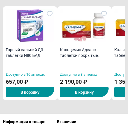
Горный кальций Д3
Кальцемин Адванс
Кальце
таблетки N80 БАД
таблетки покрытые
таблет
пленочной оболочкой
пленоч
N60
N30
Доступно в 16 аптеках
Доступно в 8 аптеках
Доступн
657,00 ₽
2 190,00 ₽
1 350
В корзину
В корзину
Информация о товаре
В наличии