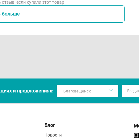
 отзыв, если купили этот товар
ь больше
кцияx и предложениях:
Блог
М
Новости