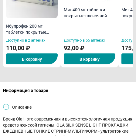
Миг 400 мг таблетки
Миг 40
покрытые пленочной
покрыт
оболочкой N10
оболоч
Ибупрофен 200 мг
таблетки покрытые
оболочкой N20
Доступно в 2 аптеках
Доступно в 55 аптеках
Доступн
110,00 ₽
92,00 ₽
175,
В корзину
В корзину
Информация о товаре
Описание
Бренд Ola! - это современная и высокотехнологичная продукция
средств женской гигиены. OLA SILK SENSE LIGHT ПРОКЛАДКИ
ЕЖЕДНЕВНЫЕ ТОНКИЕ СТРИНГ-МУЛЬТИФОРМ - ультратонкие