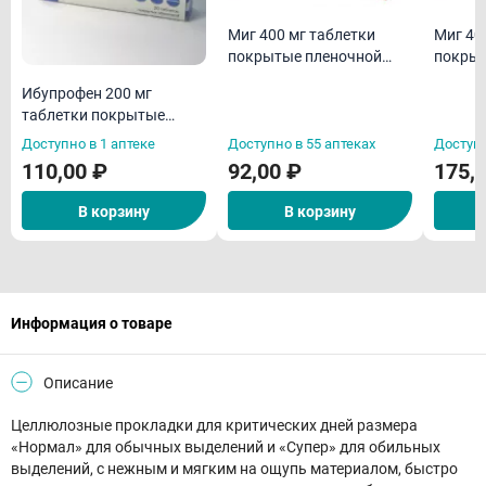
Миг 400 мг таблетки
Миг 40
покрытые пленочной
покрыт
оболочкой N10
оболоч
Ибупрофен 200 мг
таблетки покрытые
оболочкой N20
Доступно в 1 аптеке
Доступно в 55 аптеках
Доступн
110,00 ₽
92,00 ₽
175,
В корзину
В корзину
Информация о товаре
Описание
Целлюлозные прокладки для критических дней размера
«Нормал» для обычных выделений и «Супер» для обильных
выделений, с нежным и мягким на ощупь материалом, быстро