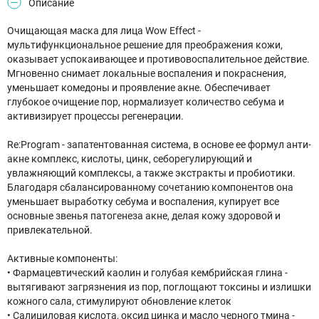
Описание
Очищающая маска для лица Wow Effect -
мультифункциональное решение для преображения кожи,
оказывает успокаивающее и противовоспалительное действие.
Мгновенно снимает локальные воспаления и покраснения,
уменьшает комедоны и проявление акне. Обеспечивает
глубокое очищение пор, нормализует количество себума и
активизирует процессы регенерации.
Re:Program - запатентованная система, в основе ее формул анти-
акне комплекс, кислоты, цинк, себорегулирующий и
увлажняющий комплексы, а также экстракты и пробиотики.
Благодаря сбалансированному сочетанию компонентов она
уменьшает выработку себума и воспаления, купирует все
основные звенья патогенеза акне, делая кожу здоровой и
привлекательной.
Активные компоненты:
• Фармацевтический каолин и голубая кембрийская глина -
вытягивают загрязнения из пор, поглощают токсины и излишки
кожного сала, стимулируют обновление клеток
• Салициловая кислота, оксид цинка и масло черного тмина -