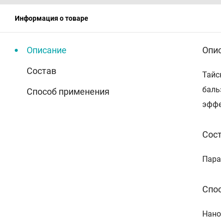
Информация о товаре
Описание
Опи
Состав
Тайс
баль
Способ применения
эффе
Сос
Пара
Спо
Нано