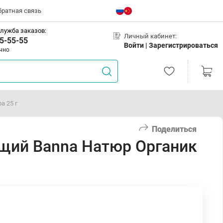
братная связь
лужба заказов:
Личный кабинет:
5-55-55
Войти |
Зарегистрироваться
чно
а 25 г
Поделиться
щий Banna Натюр Органик