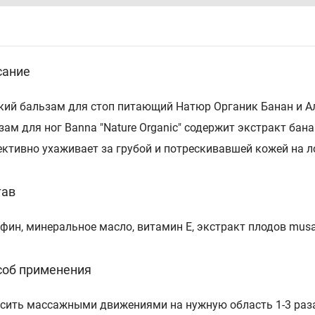
сание
кий бальзам для стоп питающий Натюр Органик Банан и А
зам для ног Banna "Nature Organic" содержит экстракт бана
ктивно ухаживает за грубой и потрескивавшей кожей на лок
тав
фин, минеральное масло, витамин Е, экстракт плодов musa
соб применения
сить массажными движениями на нужную область 1-3 раза