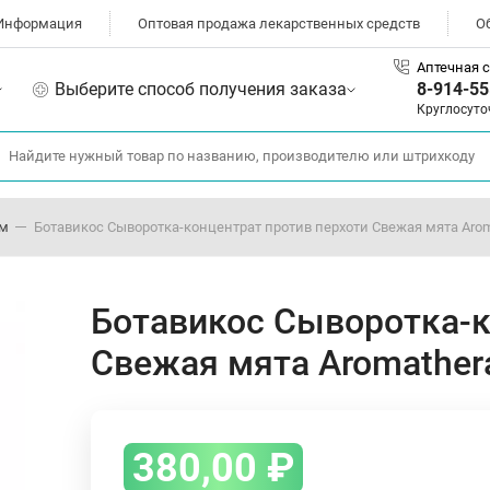
Информация
Оптовая продажа лекарственных средств
О
Аптечная с
Выберите способ получения заказа
8-914-55
Круглосуто
ом
Ботавикос Сыворотка-концентрат против перхоти Свежая мята Aroma
Ботавикос Сыворотка-к
Свежая мята Aromathera
380,00
₽