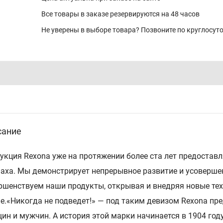
Все товары в заказе резервируются на 48 часов
Не уверены в выборе товара? Позвоните по круглосу
сание
укция Rexona уже на протяжении более ста лет предостав
паха. Мы демонстрирует непрерывное развитие и усоверше
ршенствуем наши продукты, открывая и внедряя новые тех
е.«Никогда не подведет!» — под таким девизом Rexona пре
ин и мужчин. А история этой марки начинается в 1904 год