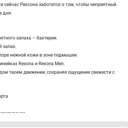
и сейчас Рексона заботится о том, чтобы неприятный
е дня.
ятного запаха – бактерии.
 запах.
лоре нежной кожи в зоне подмышек
инейках Rexona и Rexona Men.
ом твоем движении, сохраняя ощущение свежести с
орта
перспиранта.
ых пятен на одежде и коже.