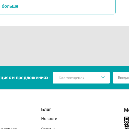
ь больше
кцияx и предложениях:
Блог
М
Новости
ия заказа
Статьи