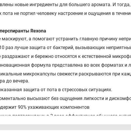
влены новые ингредиенты для большего аромата. И тогда, 
х пота не портил человеку настроение и ощущения в течени
перспиранты Rexona
 маскируют, а помогают устранить главную причину непри
10 раз лучше защита от бактерий, вызывающих неприятный
 раздражают и бережно относятся к естественной микроф
новационная формула представлена во всех форматах и л
никальные микрокапсулы свежести раскрываются при кажд
ра до вечера.
казанная защита от пота в стрессовых ситуациях.
оментально высыхают без ощущения липкости и дискомф
одержит 90% ухаживающих компонентов
учно подтверждено: в 3 раза эффективнее обычного анти
фективно предотвращают появление белых следов и желт