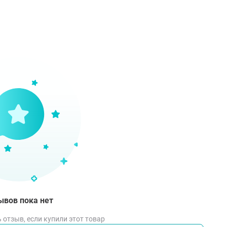
тав
pentasiloxane, Aluminum Zirconium Tetrachlorohydrex GLY, Stear
genated Castor Oil, Dimethicone, Polyethylene, Parfum, Helianth
polymer, Cellulose Gum, Sodium Benzoate, Hydrated Silica, Aqu
lyzed Corn Starch, Silica, BHT, Alpha-Isomethyl Ionone, Benzyl A
rin, Hexyl Cinnamal, Isoeugenol, Limonene, Linalool.
соб применения
рните основание контейнера по стрелке и проведите \"кара
ышек.
ывов пока нет
 отзыв, если купили этот товар