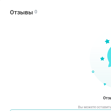
Сос
0
Отзывы
Cyclo
Hydro
Cross
Hydro
Couma
Спо
Пове
подм
Отз
Вы можете оставить