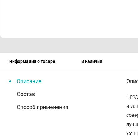
Информация о товаре
В наличии
Описание
Опи
Состав
Прод
и за
Способ применения
сове
лучш
женщ