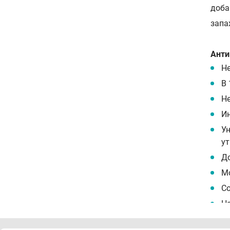
доба
запа
Анти
Не
В 
Не
Ин
У
ут
До
М
С
На
Эф