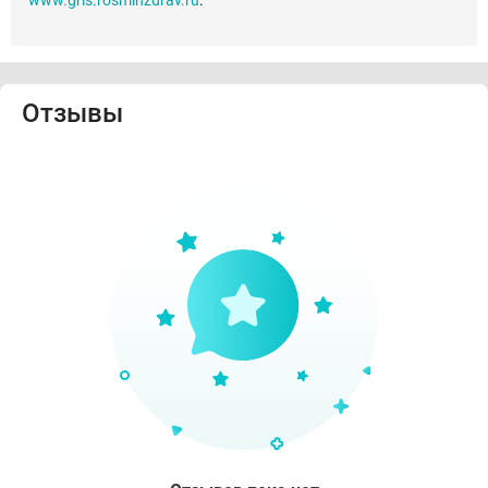
www.grls.rosminzdrav.ru
.
Отзывы