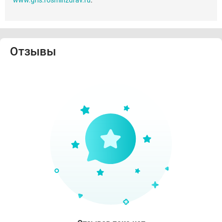
www.grls.rosminzdrav.ru
.
Отзывы