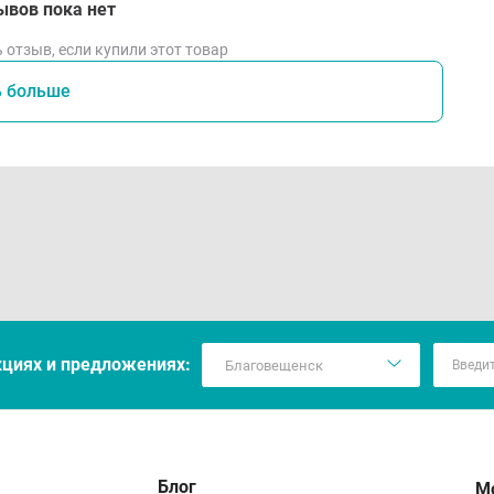
ывов пока нет
 отзыв, если купили этот товар
ь больше
кцияx и предложениях:
Блог
М