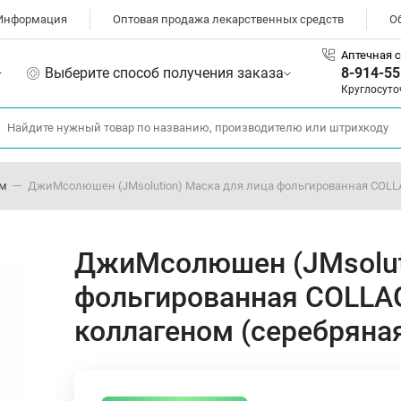
Информация
Оптовая продажа лекарственных средств
О
Аптечная с
Выберите способ получения заказа
8-914-55
Круглосуто
ом
ДжиМсолюшен (JMsolution) Маска для лица фольгированная COLL
ДжиМсолюшен (JMsoluti
фольгированная COLLA
коллагеном (серебряна