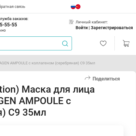
братная связь
лужба заказов:
Личный кабинет:
5-55-55
Войти |
Зарегистрироваться
чно
AGEN AMPOULE с коллагеном (серебряная) С9 35мл
Поделиться
on) Маска для лица
GEN AMPOULE с
я) С9 35мл