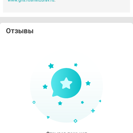
www.grls.rosminzdrav.ru
.
Отзывы