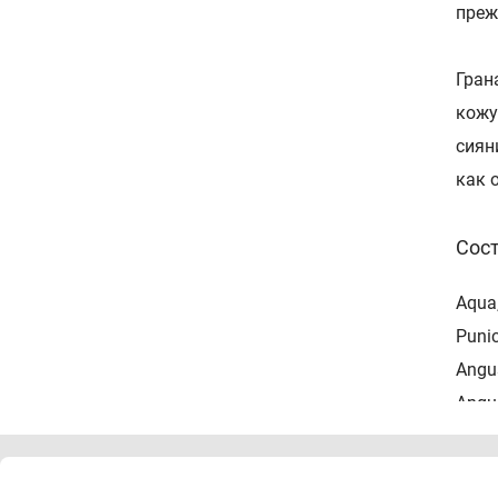
преж
Гран
кожу
сиян
как 
Сос
Aqua,
Punic
Angus
Angus
Спо