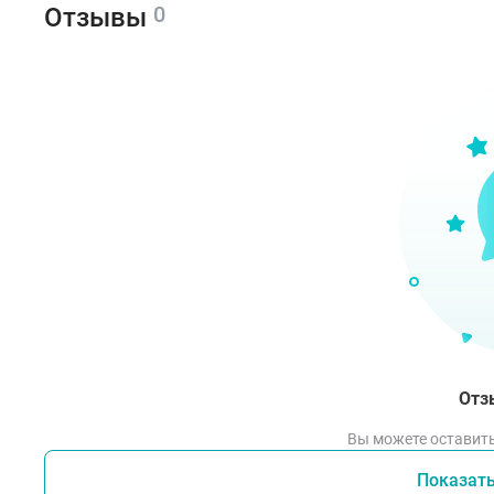
0
Отзывы
1. П
2. М
и то
3. М
4. А
5. П
Отз
Вы можете оставить
Показат