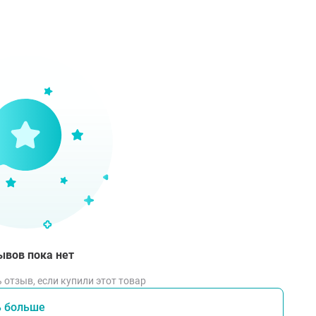
еред применением маски обязательно очистить кожу.
аску еще в закрытом пакете стоит немного помять, чтобы 
лько потом открыть пакет.
аску можно нанести теплой (согрейте пакет с маской в горя
ккуратно распределить маску на лице. Эссенцию, которая ос
о истечении 20-30 минут маску снять, ничего смывать не ну
ывов пока нет
 отзыв, если купили этот товар
ь больше