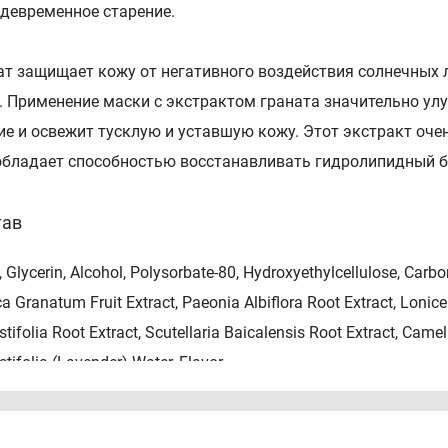
девременное старение.
ат защищает кожу от негативного воздействия солнечных 
. Применение маски с экстрактом граната значительно ул
ие и освежит тусклую и уставшую кожу. Этот экстракт оче
обладает способностью восстанавливать гидролипидный б
тав
 Glycerin, Alcohol, Polysorbate-80, Hydroxyethylcellulose, Car
a Granatum Fruit Extract, Paeonia Albiflora Root Extract, Loni
tifolia Root Extract, Scutellaria Baicalensis Root Extract, Cam
tifolia (Lavender) Water, Flavor.
соб применения